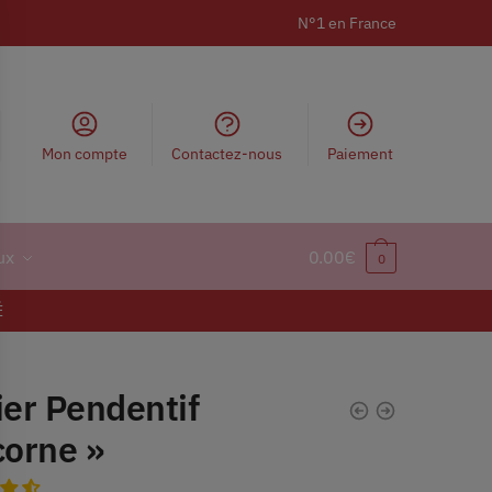
N°1 en France
Mon compte
Contactez-nous
Paiement
ux
0.00
€
0
É
ier Pendentif
corne »