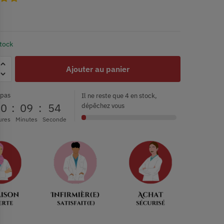
stock
Ajouter au panier
 pas
Il ne reste que 4 en stock,
00
:
09
:
53
dépêchez vous
ures
Minutes
Seconde