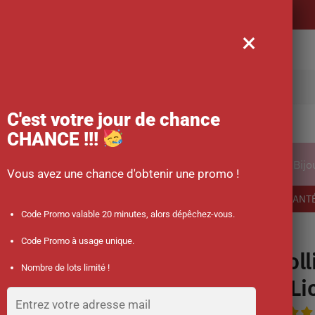
Livraison offerte
×
rche
C'est votre jour de chance
CHANCE !!!
ical
Vêtements
Accessoires des soignants
Bijo
Vous avez une chance d'obtenir une promo !
-10 % sur votre commande dès 45 € d’achat avec le code promo : SANT
Code Promo valable 20 minutes, alors dépêchez-vous.
icorne »
Code Promo à usage unique.
Coll
Nombre de lots limité !
« Li