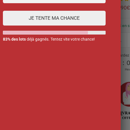
12.90
€
JE TENTE MA CHANCE
4 en 
83% des lots
déjà gagnés. Tentez vite votre chance!
Ne tardez
00
:
Jour
He