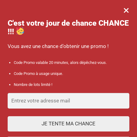
×
MENU
0
-10 % sur votre commande dès 45 € d’achat avec le code promo :
C'est votre jour de chance
CHANCE
SANTÉ
!!!
Accueil
/
Discount collection
/
Mallette médicale Infirmière Comedbag de Comed ® – Bleu ou Rose
Vous avez une chance d'obtenir une promo !
Code Promo valable 20 minutes, alors dépêchez-vous.
Code Promo à usage unique.
Nombre de lots limité !
JE TENTE MA CHANCE