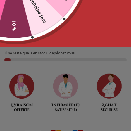
La prochaine fois
Ajouter au panier
10 %
Ne tardez pas
00
:
00
:
09
:
53
Jour
Heures
Minutes
Seconde
Il ne reste que 3 en stock, dépêchez vous