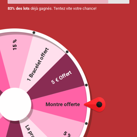
83% des lots
déjà gagnés. Tentez vite votre chance!
15 %
1 Bracelet offert
5 € Offert
Mallette médicale Infirmière
Comedbag de Comed ® – Bleu ou Rose
54.95
€
Montre offerte
Sélectionne
COLORIS
:
Bleu
Rose
5 %