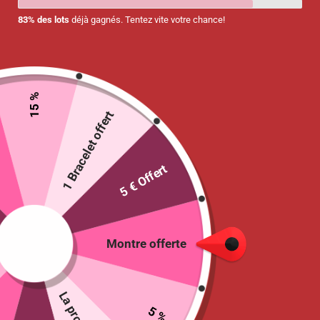
83% des lots
déjà gagnés. Tentez vite votre chance!
15 %
1 Bracelet offert
5 € Offert
Masques chirurgicaux Type IIR –
Motifs « Colours »
Montre offerte
6.90
€
3 en stock
5 %