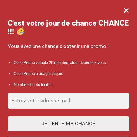
×
MENU
0
-10 % sur votre commande dès 45 € d’achat avec le code promo :
C'est votre jour de chance
CHANCE
SANTÉ
!!!
Accueil
/
Consommable médical
/
Masques chirurgicaux Type IIR – Motifs « Colours »
Vous avez une chance d'obtenir une promo !
Code Promo valable 20 minutes, alors dépêchez-vous.
Code Promo à usage unique.
Nombre de lots limité !
JE TENTE MA CHANCE