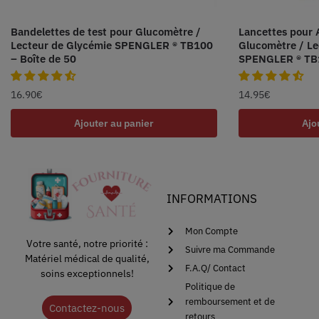
Bandelettes de test pour Glucomètre /
Lancettes pour 
Lecteur de Glycémie SPENGLER ® TB100
Glucomètre / Le
– Boîte de 50
SPENGLER ® TB1
16.90
€
14.95
€
Ajouter au panier
Ajo
INFORMATIONS
Mon Compte
Votre santé, notre priorité :
Suivre ma Commande
Matériel médical de qualité,
F.A.Q/ Contact
soins exceptionnels!
Politique de
remboursement et de
Contactez-nous
retours