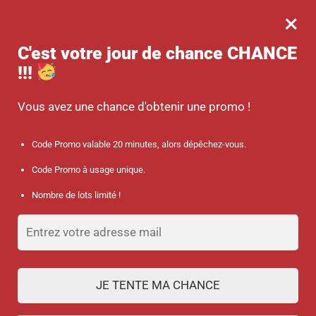
×
MENU
0
-10 % sur votre commande dès 45 € d’achat avec le code promo :
C'est votre jour de chance
CHANCE
SANTÉ
!!!
Accueil
/
Discount collection
/
Pile CR2025 pour Montre Infirmière Digitale
Vous avez une chance d'obtenir une promo !
Code Promo valable 20 minutes, alors dépêchez-vous.
Code Promo à usage unique.
Nombre de lots limité !
JE TENTE MA CHANCE