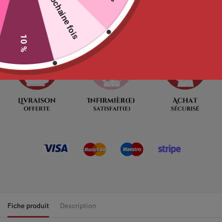
La prochaine fois
Ne tardez pas
00
:
00
:
09
:
53
Jour
Heures
Minutes
Seconde
10 %
Fiche produit
Description