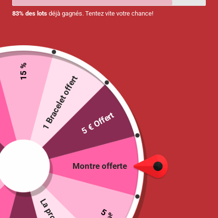
83% des lots
déjà gagnés. Tentez vite votre chance!
15 %
1 Bracelet offert
5 € Offert
Pile CR2025 pour Montre Infirmière
Digitale
Montre offerte
1.95
€
Ajouter au panier
5 %