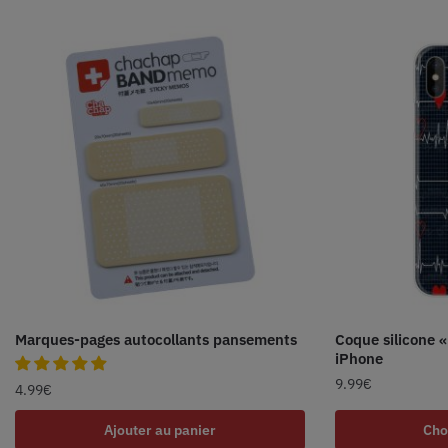
Marques-pages autocollants pansements
Coque silicone 
iPhone
9.99
€
4.99
€
Ajouter au panier
Cho