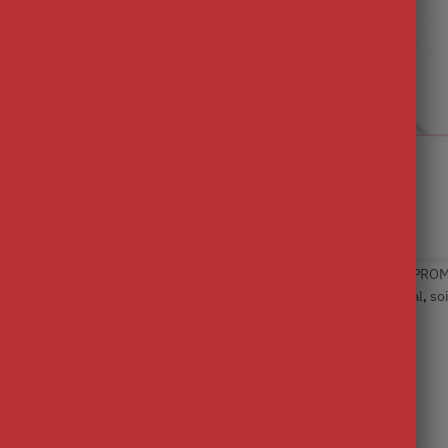
éphones portables
ICI
es soignants
,
Coques téléphones infirmières
,
Discount collection
,
PROMO
ettes :
accessoires
,
cadeau
,
coeur
,
couleur
,
fun
,
infirmière
,
médical
,
so