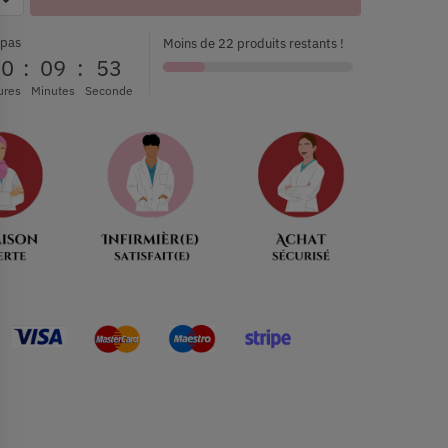
 pas
Moins de 22 produits restants !
00
:
09
:
52
ures
Minutes
Seconde