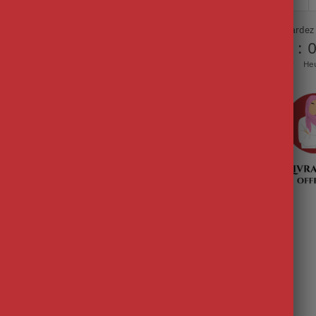
Ne tardez
00
:
Jour
He