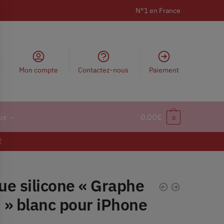
N°1 en France
Mon compte
Contactez-nous
Paiement
ux
0.00
€
0
É
ue silicone « Graphe
 » blanc pour iPhone