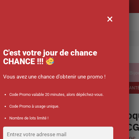
Livraison offerte
×
rche
C'est votre jour de chance
CHANCE !!!
ical
Vêtements
Accessoires des soignants
Bijo
Vous avez une chance d'obtenir une promo !
-10 % sur votre commande dès 45 € d’achat avec le code promo : SANT
Code Promo valable 20 minutes, alors dépêchez-vous.
ne « Graphe ECG » blanc pour iPhone
Code Promo à usage unique.
Coq
Nombre de lots limité !
ECG
9.99
€