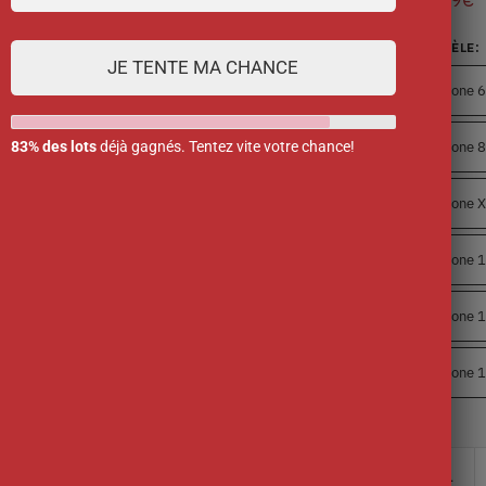
MODÈLE
:
JE TENTE MA CHANCE
iPhone 6
iPhone 8
83% des lots
déjà gagnés. Tentez vite votre chance!
iPhone 
iPhone 
iPhone 1
iPhone 1