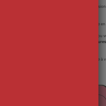
que et médical, spécialement imaginée pour les profession
eurs stylisés.
e médicale ou que vous soyez en formation, cette coque en 
.
ager
votre appareil lorsqu’il est rangé dans vos poches ou vo
pose. Ils sont des alliés de choix pour
prévenir les éraflure
utes sur les angles de l’appareil…
’iPhone
(du 5 au 11 Pro Max), trouvez celui qui s’adapte à 