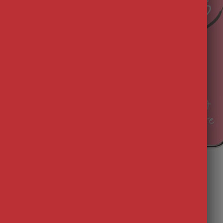
’AppleⓇ.