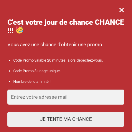
×
MENU
0
-10 % sur votre commande dès 45 € d’achat avec le code promo :
C'est votre jour de chance
CHANCE
SANTÉ
!!!
Accueil
/
Discount collection
/
Embout porte-badge pour tour de cou
Vous avez une chance d'obtenir une promo !
Code Promo valable 20 minutes, alors dépêchez-vous.
Code Promo à usage unique.
Nombre de lots limité !
JE TENTE MA CHANCE