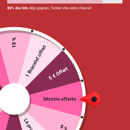
83% des lots
déjà gagnés. Tentez vite votre chance!
15 %
Embout porte-badge pour tour de cou
1 Bracelet offert
4.90
€
5 € Offert
11 en stock
Ajouter au panier
Montre offerte
Ne tardez pas
00
:
00
:
09
:
54
Jour
Heures
Minutes
Seconde
5 %