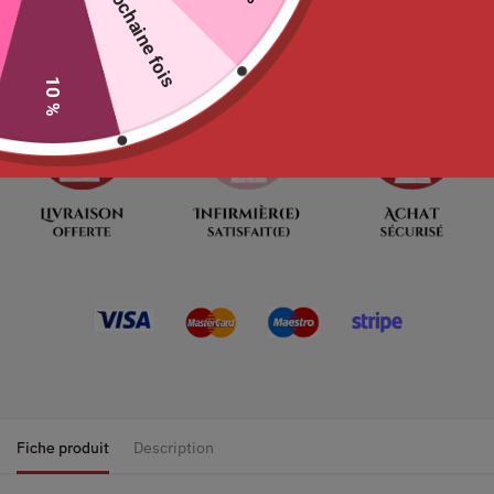
La prochaine fois
Il ne reste que 11 en stock, dépêchez vous
10 %
Fiche produit
Description