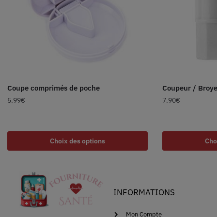
Coupe comprimés de poche
Coupeur / Broye
5.99
€
7.90
€
Choix des options
Cho
INFORMATIONS
Mon Compte