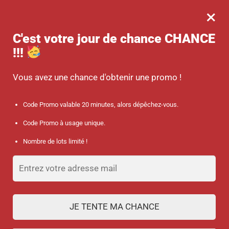
×
MENU
0
-10 % sur votre commande dès 45 € d’achat avec le code promo :
C'est votre jour de chance
CHANCE
SANTÉ
!!!
Accueil
/
Le choix des infirmières : Nos meilleures ventes
/
Coupeur / Broyeur de comprimés 2 en 1
Vous avez une chance d'obtenir une promo !
Code Promo valable 20 minutes, alors dépêchez-vous.
Code Promo à usage unique.
Nombre de lots limité !
JE TENTE MA CHANCE