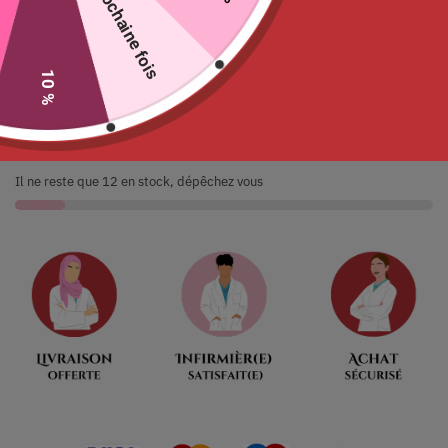
La prochaine fois
Ajouter au panier
10 %
Ne tardez pas
00
:
00
:
09
:
52
Jour
Heures
Minutes
Seconde
Il ne reste que 12 en stock, dépêchez vous