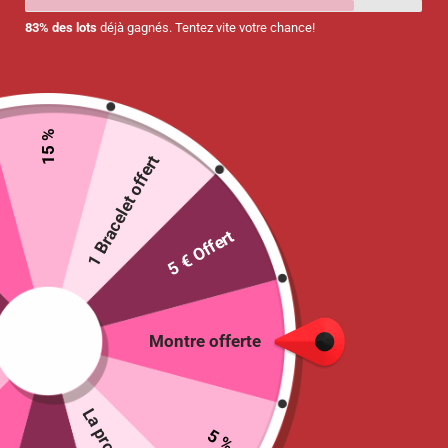
83% des lots
déjà gagnés. Tentez vite votre chance!
15 %
1 Bracelet offert
5 € Offert
Coupeur / Broyeur de comprimés 2 en
1
7.90
€
Montre offerte
Sélectionne
COLORIS
:
Blanc
Rose
5 %