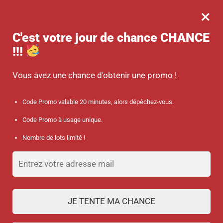
×
MENU
0
-10 % sur votre commande dès 45 € d’achat avec le code promo :
C'est votre jour de chance
CHANCE
SANTÉ
!!!
Accueil
/
Produits identifiés “clés”
Vous avez une chance d'obtenir une promo !
clés
Code Promo valable 20 minutes, alors dépêchez-vous.
Code Promo à usage unique.
FILTRES
Nombre de lots limité !
1
2
3
4
JE TENTE MA CHANCE