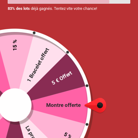
83% des lots
déjà gagnés. Tentez vite votre chance!
15 %
1 Bracelet offert
Caducée « Infirmière »
Caducée « Infirmière à
2023 – Modèle fantaisie
Domicile » 2023
2.00
€
2.00
€
5 € Offert
Ajouter au panier
Ajouter au panier
Montre offerte
5 %