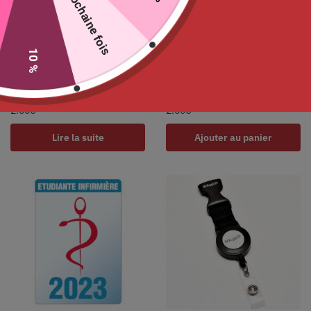
La prochaine fois
En rupture de stock
10 %
Caducée « Auxiliaire
Caducée « Étudiant
Puéricultrice » 2023
Infirmier » 2023
2.00
€
2.00
€
Lire la suite
Ajouter au panier