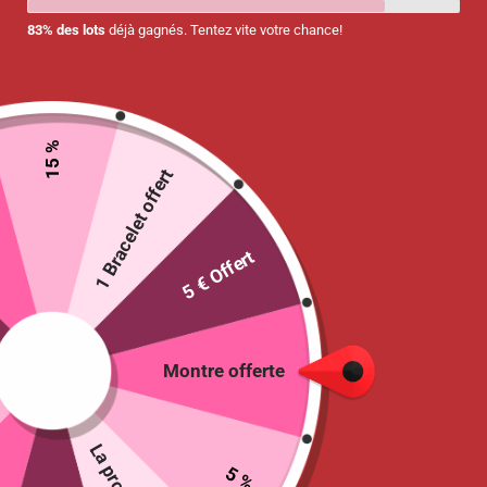
83% des lots
déjà gagnés. Tentez vite votre chance!
15 %
1 Bracelet offert
Montre pendentif
Montre silicone carrée pour
« Coccinelle »
infirmière
6.95
€
–
7.95
€
7.50
€
5 € Offert
Choix des options
Choix des options
Montre offerte
5 %