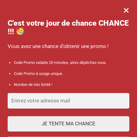
×
MENU
0
-10 % sur votre commande dès 45 € d’achat avec le code promo :
C'est votre jour de chance
CHANCE
SANTÉ
!!!
Accueil
/
Produits identifiés “montre infirmière”
Vous avez une chance d'obtenir une promo !
montre infirmière
Code Promo valable 20 minutes, alors dépêchez-vous.
Code Promo à usage unique.
FILTRES
Nombre de lots limité !
1
2
JE TENTE MA CHANCE