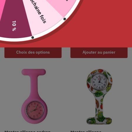
La prochaine fois
Montre silicone pour
Montre silicone « Cœurs »
10 %
infirmière
pour infirmière
7.99
€
8.90
€
Choix des options
Ajouter au panier