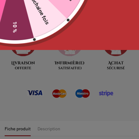
La prochaine fois
Ne tardez pas
00
:
00
:
09
:
52
Jour
Heures
Minutes
Seconde
10 %
Fiche produit
Description