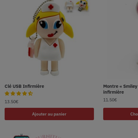
Clé USB Infirmière
Montre « Smiley
infirmière
11.50
€
13.50
€
Ajouter au panier
Cho