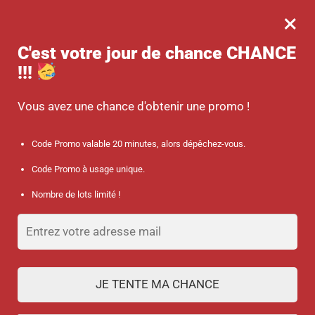
×
MENU
0
-10 % sur votre commande dès 45 € d’achat avec le code promo :
C'est votre jour de chance
CHANCE
SANTÉ
!!!
Accueil
/
Discount collection
/
Montre silicone pour infirmière motifs « Papillons » – Blanc
Vous avez une chance d'obtenir une promo !
Code Promo valable 20 minutes, alors dépêchez-vous.
Code Promo à usage unique.
Nombre de lots limité !
JE TENTE MA CHANCE