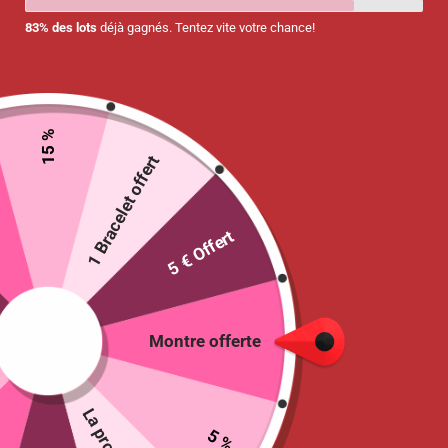
83% des lots
déjà gagnés. Tentez vite votre chance!
15 %
1 Bracelet offert
5 € Offert
Montre silicone pour infirmière motifs
« Papillons » – Blanc
Montre offerte
12.50
€
Ajouter au panier
5 %