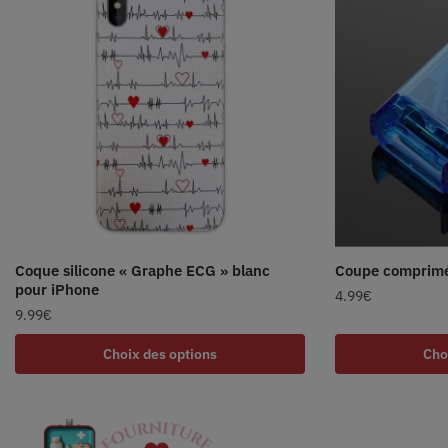
Coque silicone « Graphe ECG » blanc
Coupe comprimé
pour iPhone
4.99
€
9.99
€
Choix des options
Cho