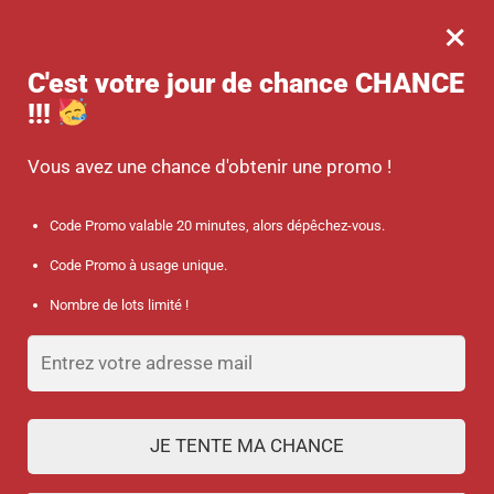
×
MENU
0
-10 % sur votre commande dès 45 € d’achat avec le code promo :
C'est votre jour de chance
CHANCE
SANTÉ
!!!
Accueil
/
Discount collection
/
Montre à pois pour infirmière avec cadran assorti
Vous avez une chance d'obtenir une promo !
Code Promo valable 20 minutes, alors dépêchez-vous.
Code Promo à usage unique.
Nombre de lots limité !
JE TENTE MA CHANCE