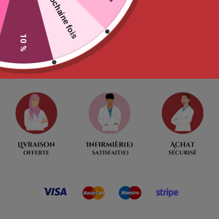
La prochaine fois
Ajouter au panier
10 %
Ne tardez pas
00
:
00
:
09
:
52
Jour
Heures
Minutes
Seconde