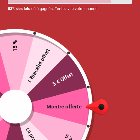
83% des lots
déjà gagnés. Tentez vite votre chance!
15 %
1 Bracelet offert
5 € Offert
Montre à pois pour infirmière avec
cadran assorti
11.95
€
Montre offerte
Sélectionne
COLORIS
:
Rose
Bleu
Noir
Rouge
Violet
5 %