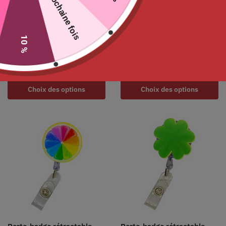
La prochaine fois
10 %
Porte-badge rétractable
Porte-badge avec attache
« Smiley »
mousqueton métal
4.99
€
5.90
€
Choix des options
Choix des options