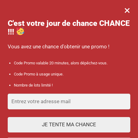
×
MENU
0
-10 % sur votre commande dès 45 € d’achat avec le code promo :
C'est votre jour de chance
CHANCE
SANTÉ
!!!
Accueil
/
Produits identifiés “porte-badges”
Vous avez une chance d'obtenir une promo !
porte-badges
Code Promo valable 20 minutes, alors dépêchez-vous.
Code Promo à usage unique.
FILTRES
Nombre de lots limité !
1
2
JE TENTE MA CHANCE