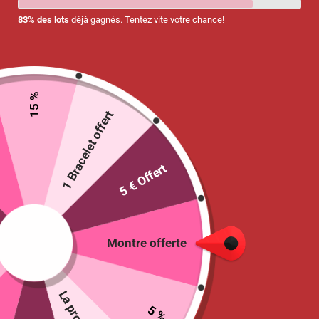
83% des lots
déjà gagnés. Tentez vite votre chance!
15 %
1 Bracelet offert
Embout porte-badge pour
Porte-badge rétractable
tour de cou
« Cœur à Paillettes »
4.90
€
4.90
€
5 € Offert
Ajouter au panier
Ajouter au panier
Montre offerte
5 %