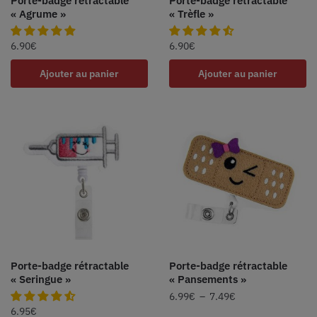
Porte-badge rétractable
Porte-badge rétractable
« Agrume »
« Trèfle »
6.90
€
6.90
€
Ajouter au panier
Ajouter au panier
Porte-badge rétractable
Porte-badge rétractable
« Seringue »
« Pansements »
6.99
€
–
7.49
€
6.95
€