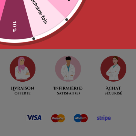
La prochaine fois
Ne tardez pas
00
:
00
:
09
:
52
10 %
Jour
Heures
Minutes
Seconde
Moins de 27 produits restants !