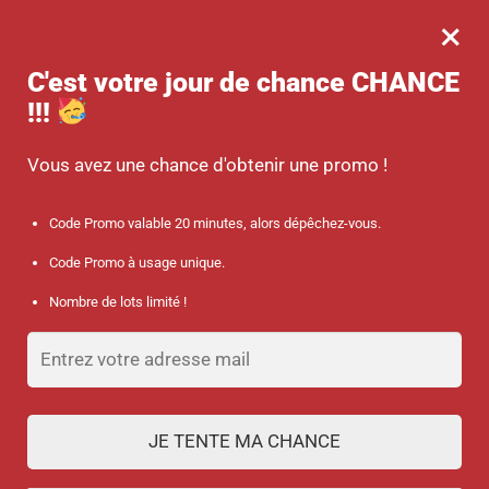
×
MENU
0
-10 % sur votre commande dès 45 € d’achat avec le code promo :
C'est votre jour de chance
CHANCE
SANTÉ
!!!
Accueil
/
Discount collection
/
Porte-badge rétractable « Trèfle »
Vous avez une chance d'obtenir une promo !
Code Promo valable 20 minutes, alors dépêchez-vous.
Code Promo à usage unique.
Nombre de lots limité !
JE TENTE MA CHANCE