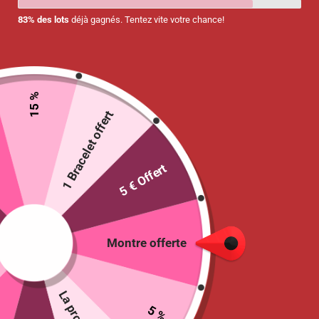
83% des lots
déjà gagnés. Tentez vite votre chance!
15 %
1 Bracelet offert
5 € Offert
Porte-badge rétractable « Trèfle »
6.90
€
Montre offerte
27 en stock
Ajouter au panier
5 %