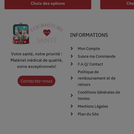
Choix des options
Cho
INFORMATIONS
Mon Compte
Votre santé, notre priorité :
Suivre ma Commande
Matériel médical de qualité,
F.A.Q/ Contact
soins exceptionnels!
Politique de
remboursement et de
Contactez-nous
retours
Conditions Générales de
Ventes
Mentions Légales
Plan du Site