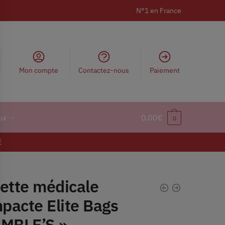
N°1 en France
Mon compte
Contactez-nous
Paiement
ux
0.00
€
0
É
lette médicale
pacte Elite Bags
UMBLE’S »