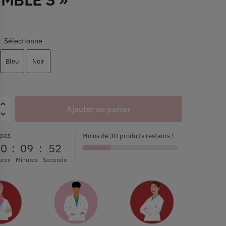
Sélectionne
:
Bleu
Noir
Ajouter au panier
 pas
Moins de 30 produits restants !
00
:
09
:
52
ures
Minutes
Seconde