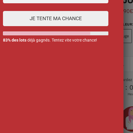
57.90
€
JE TENTE MA CHANCE
COULEUR
Rouge
83% des lots
déjà gagnés. Tentez vite votre chance!
Ne tardez
00
:
Jour
He