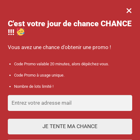
×
MENU
0
-10 % sur votre commande dès 45 € d’achat avec le code promo :
C'est votre jour de chance
CHANCE
SANTÉ
!!!
Accueil
/
Discount collection
/
Pochette motif à pois
Vous avez une chance d'obtenir une promo !
Code Promo valable 20 minutes, alors dépêchez-vous.
Code Promo à usage unique.
Nombre de lots limité !
JE TENTE MA CHANCE