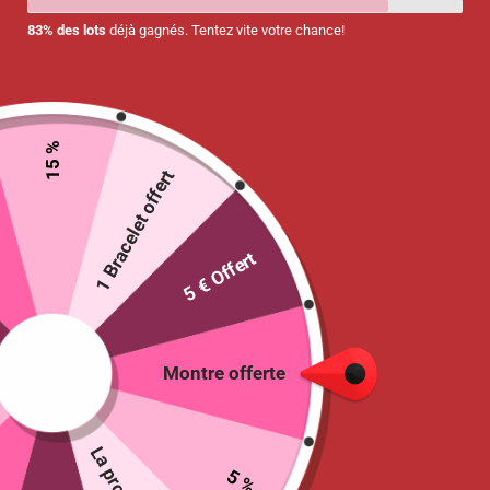
83% des lots
déjà gagnés. Tentez vite votre chance!
15 %
1 Bracelet offert
5 € Offert
Pochette motif à pois
9.99
€
Sélectionne
COLOR
:
Montre offerte
Gris
Bleu
Rose
5 %