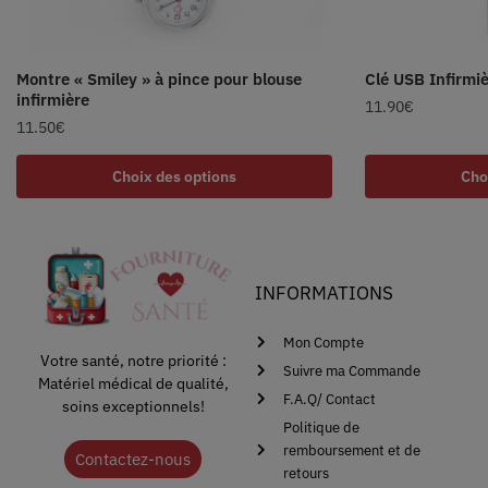
Montre « Smiley » à pince pour blouse
Clé USB Infirmi
infirmière
11.90
€
11.50
€
Choix des options
Cho
INFORMATIONS
Mon Compte
Votre santé, notre priorité :
Suivre ma Commande
Matériel médical de qualité,
F.A.Q/ Contact
soins exceptionnels!
Politique de
remboursement et de
Contactez-nous
retours