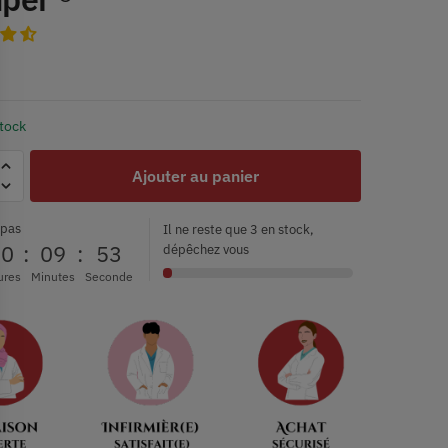
stock
Ajouter au panier
 pas
Il ne reste que 3 en stock,
00
:
09
:
53
dépêchez vous
ures
Minutes
Seconde