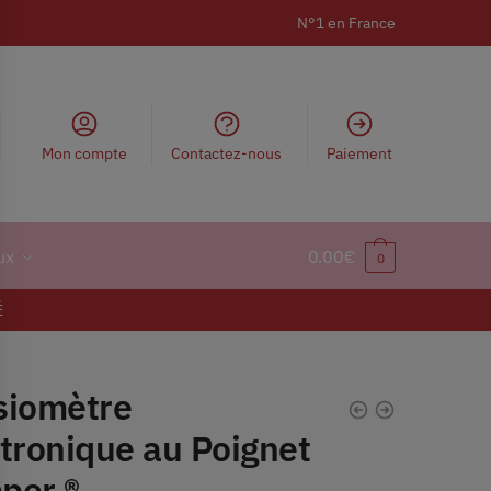
N°1 en France
Mon compte
Contactez-nous
Paiement
ux
0.00
€
0
É
siomètre
tronique au Poignet
per ®