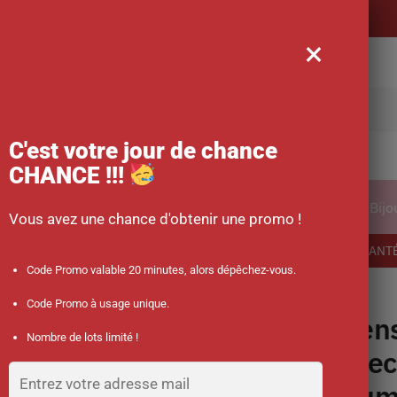
Livraison offerte
×
rche
C'est votre jour de chance
CHANCE !!!
ical
Vêtements
Accessoires des soignants
Bijo
Vous avez une chance d'obtenir une promo !
-10 % sur votre commande dès 45 € d’achat avec le code promo : SANT
Code Promo valable 20 minutes, alors dépêchez-vous.
au Poignet Jumper ®
Code Promo à usage unique.
Ten
Nombre de lots limité !
Élec
Jum