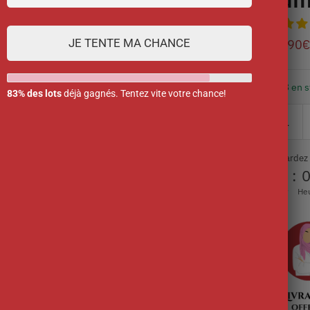
JE TENTE MA CHANCE
36.90
€
3 en 
83% des lots
déjà gagnés. Tentez vite votre chance!
Ne tardez
00
:
Jour
He