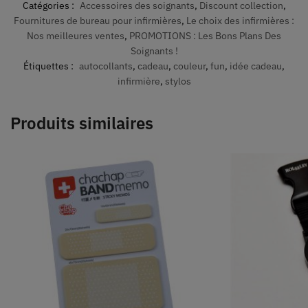
Catégories :
Accessoires des soignants
,
Discount collection
,
Fournitures de bureau pour infirmières
,
Le choix des infirmières :
Nos meilleures ventes
,
PROMOTIONS : Les Bons Plans Des
Soignants !
Étiquettes :
autocollants
,
cadeau
,
couleur
,
fun
,
idée cadeau
,
infirmière
,
stylos
Produits similaires