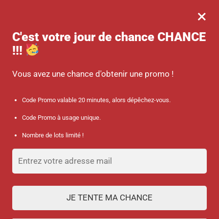
×
MENU
0
-10 % sur votre commande dès 45 € d’achat avec le code promo :
C'est votre jour de chance
CHANCE
SANTÉ
!!!
Accueil
/
Accessoires des soignants
/
Stylo 3 en 1 – Stylo / Lampe / Bloc note
Vous avez une chance d'obtenir une promo !
Code Promo valable 20 minutes, alors dépêchez-vous.
Code Promo à usage unique.
Nombre de lots limité !
JE TENTE MA CHANCE