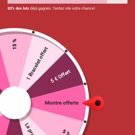
83% des lots
déjà gagnés. Tentez vite votre chance!
15 %
1 Bracelet offert
5 € Offert
Stylo 3 en 1 – Stylo / Lampe / Bloc note
4.90
€
Sélectionne
COLORIS
:
Montre offerte
Argent
Rouge
Bleu
5 %