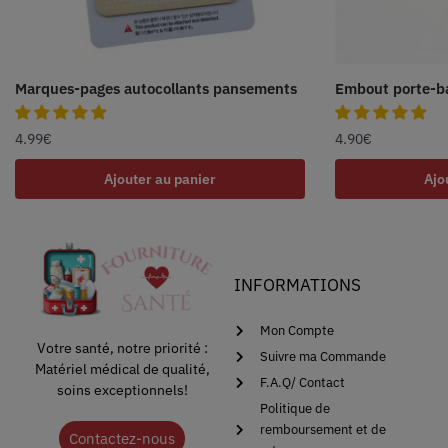
Marques-pages autocollants pansements
Embout porte-ba
4.99
€
4.90
€
Ajouter au panier
Ajo
INFORMATIONS
Mon Compte
Votre santé, notre priorité :
Suivre ma Commande
Matériel médical de qualité,
F.A.Q/ Contact
soins exceptionnels!
Politique de
remboursement et de
Contactez-nous