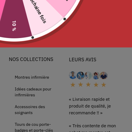
La prochaine fois
remboursement et de
Contactez-nous
retours
Conditions Générales de
Ventes
10 %
Mentions Légales
Plan du Site
NOS COLLECTIONS
LEURS AVIS
Montres infirmière
Idées cadeaux pour
infirmières
« Livraison rapide et
produit de qualité, je
Accessoires des
soignants
recommande !! »
Tours de cou porte-
« Très contente de mon
badges et porte-clés