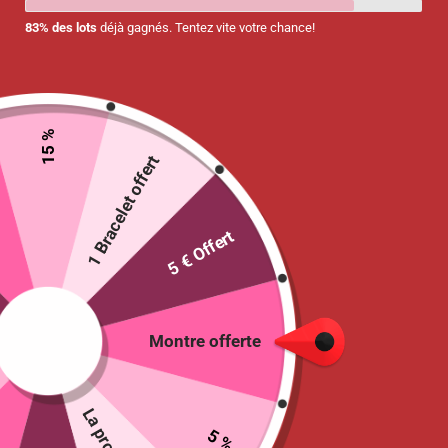
83% des lots
déjà gagnés. Tentez vite votre chance!
Montre connectée Cardio
LIGE
39.95
€
15 %
1 Bracelet offert
Choix des options
5 € Offert
INFORMATIONS
Montre offerte
Mon Compte
Votre santé, notre priorité :
Suivre ma Commande
Matériel médical de qualité,
F.A.Q/ Contact
soins exceptionnels!
Politique de
5 %