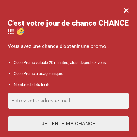
×
MENU
0
-10 % sur votre commande dès 45 € d’achat avec le code promo :
C'est votre jour de chance
CHANCE
SANTÉ
!!!
Accueil
/
Produits identifiés “smart”
Vous avez une chance d'obtenir une promo !
smart
Code Promo valable 20 minutes, alors dépêchez-vous.
Code Promo à usage unique.
FILTRES
Nombre de lots limité !
JE TENTE MA CHANCE