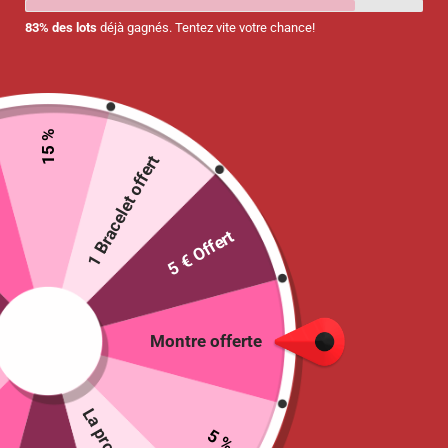
83% des lots
déjà gagnés. Tentez vite votre chance!
15 %
1 Bracelet offert
5 € Offert
Tour de cou « Green flower »
8.90
€
Montre offerte
25 en stock
Ajouter au panier
5 %