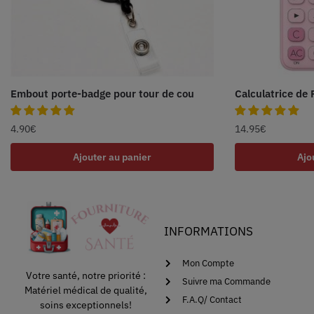
Embout porte-badge pour tour de cou
Calculatrice de
4.90
€
14.95
€
Ajouter au panier
Ajo
INFORMATIONS
Mon Compte
Votre santé, notre priorité :
Suivre ma Commande
Matériel médical de qualité,
F.A.Q/ Contact
soins exceptionnels!