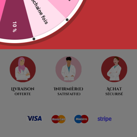
La prochaine fois
Ne tardez pas
00
:
00
:
09
:
53
10 %
Jour
Heures
Minutes
Seconde
Moins de 25 produits restants !