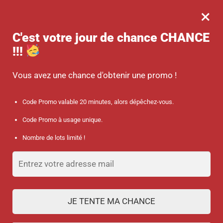
×
MENU
0
-10 % sur votre commande dès 45 € d’achat avec le code promo :
C'est votre jour de chance
CHANCE
SANTÉ
!!!
Accueil
/
Discount collection
/
Tour de cou « Green flower »
Vous avez une chance d'obtenir une promo !
Code Promo valable 20 minutes, alors dépêchez-vous.
Code Promo à usage unique.
Nombre de lots limité !
JE TENTE MA CHANCE