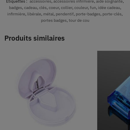
Étiquettes :
accessoires
,
accessoires infirmière
,
aide soignante
,
badges
,
cadeau
,
clés
,
coeur
,
collier
,
couleur
,
fun
,
idée cadeau
,
infirmière
,
libérale
,
métal
,
pendentif
,
porte-badges
,
porte-clés
,
portes badges
,
tour de cou
Produits similaires