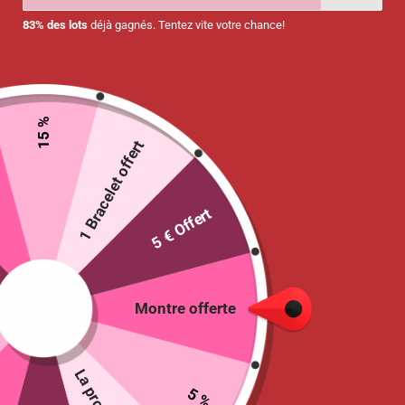
83% des lots
déjà gagnés. Tentez vite votre chance!
15 %
1 Bracelet offert
5 € Offert
Tour de cou « Stars »
8.90
€
Montre offerte
13 en stock
Ajouter au panier
5 %