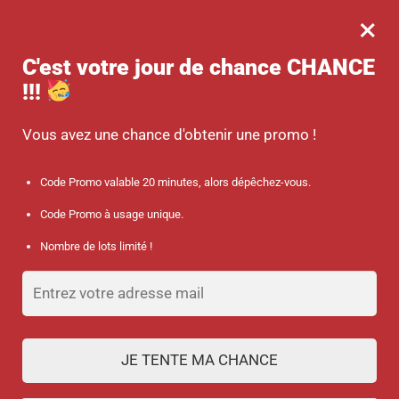
×
MENU
0
-10 % sur votre commande dès 45 € d’achat avec le code promo :
C'est votre jour de chance
CHANCE
SANTÉ
!!!
Accueil
/
Tours de cou porte-badges et porte-clés
/
Tour de cou « Stars »
Vous avez une chance d'obtenir une promo !
Code Promo valable 20 minutes, alors dépêchez-vous.
Code Promo à usage unique.
Nombre de lots limité !
JE TENTE MA CHANCE