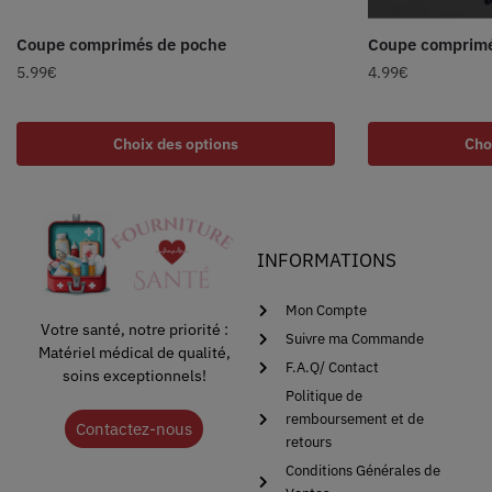
Coupe comprimés de poche
Coupe comprimé
5.99
€
4.99
€
Choix des options
Cho
INFORMATIONS
Mon Compte
Votre santé, notre priorité :
Suivre ma Commande
Matériel médical de qualité,
F.A.Q/ Contact
soins exceptionnels!
Politique de
remboursement et de
Contactez-nous
retours
Conditions Générales de