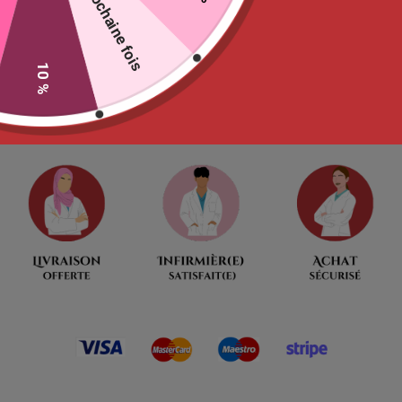
La prochaine fois
Ne tardez pas
00
:
00
:
09
:
51
10 %
Jour
Heures
Minutes
Seconde
Moins de 13 produits restants !